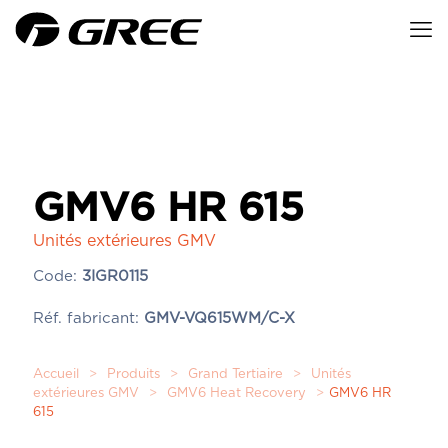
GMV6 HR 615
Unités extérieures GMV
Code:
3IGR0115
Réf. fabricant:
GMV-VQ615WM/C-X
Accueil
>
Produits
>
Grand Tertiaire
>
Unités
extérieures GMV
>
GMV6 Heat Recovery
>
GMV6 HR
615