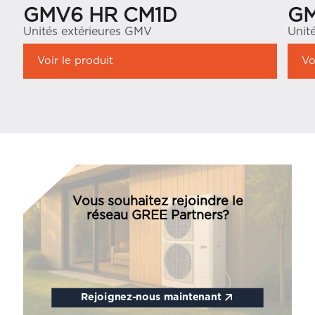
GMV6 HR CM1D
GM
Unités extérieures GMV
Unit
Voir le produit
Vo
Vous souhaitez rejoindre le
réseau GREE Partners?
Rejoignez-nous maintenant