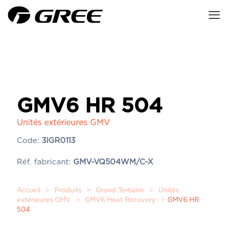
GMV6 HR 504
Unités extérieures GMV
Code:
3IGR0113
Réf. fabricant:
GMV-VQ504WM/C-X
Accueil
>
Produits
>
Grand Tertiaire
>
Unités
extérieures GMV
>
GMV6 Heat Recovery
>
GMV6 HR
504