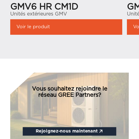
GMV6 HR CM1D
GM
Unités extérieures GMV
Unit
Voir le produit
Vo
Vous souhaitez rejoindre le
réseau GREE Partners?
Rejoignez-nous maintenant