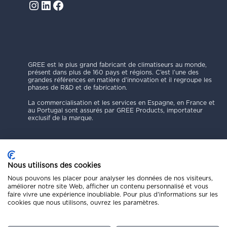
Instagram
LinkedIn
Facebook
GREE est le plus grand fabricant de climatiseurs au monde,
présent dans plus de 160 pays et régions. C’est l’une des
grandes références en matière d’innovation et il regroupe les
phases de R&D et de fabrication.
La commercialisation et les services en Espagne, en France et
au Portugal sont assurés par GREE Products, importateur
exclusif de la marque.
Nous utilisons des cookies
Nous pouvons les placer pour analyser les données de nos visiteurs,
améliorer notre site Web, afficher un contenu personnalisé et vous
Politique de confidentialité
faire vivre une expérience inoubliable. Pour plus d'informations sur les
Mentions légales
cookies que nous utilisons, ouvrez les paramètres.
Code éthique
Politique de cookies
Canal de signalement