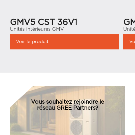
GMV5 CST 36V1
GM
Unités intérieures GMV
Unit
Voir le produit
Vo
Vous souhaitez rejoindre le
réseau GREE Partners?