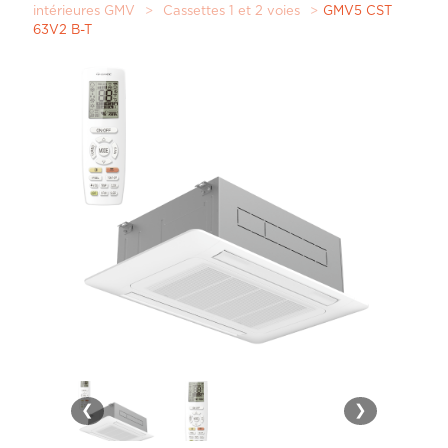
intérieures GMV
>
Cassettes 1 et 2 voies
>
GMV5 CST
63V2 B-T
❮
❯