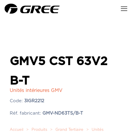
GMV5 CST 63V2
B-T
Unités intérieures GMV
Code:
3IGR2212
Réf. fabricant:
GMV-ND63TS/B-T
Accueil
>
Produits
>
Grand Tertiaire
>
Unités