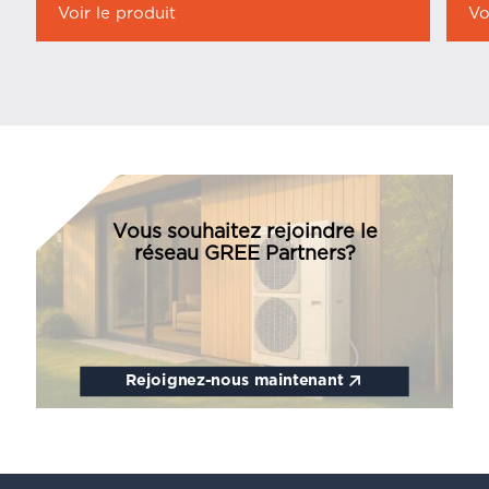
Voir le produit
Vo
Vous souhaitez rejoindre le
réseau GREE Partners?
Rejoignez-nous maintenant