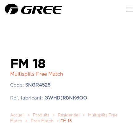
FM 18
Multisplits Free Match
Code:
3NGR4526
Réf. fabricant:
GWHD(18)NK6OO
Accueil
>
Produits
>
Résidentiel
>
Multisplits Free
Match
>
Free Match
>
FM 18