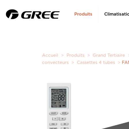
Produits
Climatisati
Accueil
>
Produits
>
Grand Tertiaire
convecteurs
>
Cassettes 4 tubes
>
FA