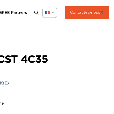
Contactez-nous
GREE Partners
CST 4C35
K(E)
rme
e