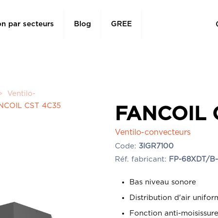
on par secteurs
Blog
GREE
>
Ventilo-
NCOIL CST 4C35
FANCOIL 
Ventilo-convecteurs
Code:
3IGR7100
Réf. fabricant:
FP-68XDT/B-
Bas niveau sonore
Distribution d'air unifo
Fonction anti-moisissur