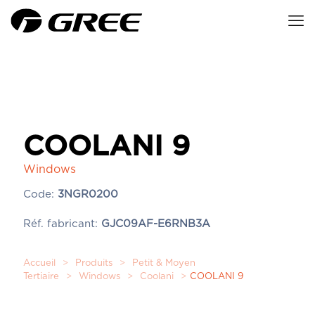
COOLANI 9
Windows
Code:
3NGR0200
Réf. fabricant:
GJC09AF-E6RNB3A
Accueil
>
Produits
>
Petit & Moyen
Tertiaire
>
Windows
>
Coolani
>
COOLANI 9