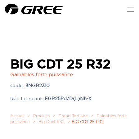
BIG CDT 25 R32
Gainables forte puissance
Code:
3NGR2310
Réf. fabricant:
FGR25Pd/D(L)Nh-X
Accueil
>
Produits
>
Grand Tertiaire
>
Gainables forte
puissance
>
Big Duct R32
>
BIG CDT 25 R32